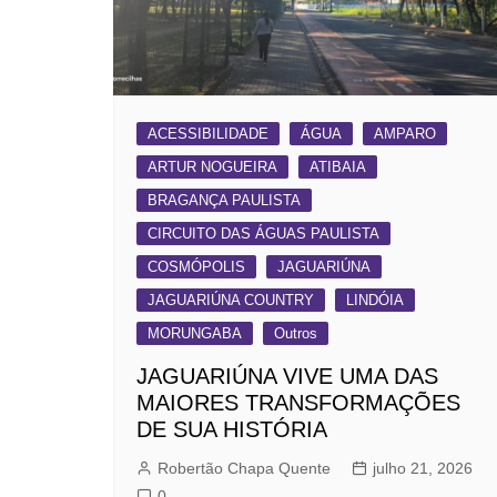
ACESSIBILIDADE
ÁGUA
AMPARO
ARTUR NOGUEIRA
ATIBAIA
BRAGANÇA PAULISTA
CIRCUITO DAS ÁGUAS PAULISTA
COSMÓPOLIS
JAGUARIÚNA
JAGUARIÚNA COUNTRY
LINDÓIA
MORUNGABA
Outros
JAGUARIÚNA VIVE UMA DAS
MAIORES TRANSFORMAÇÕES
DE SUA HISTÓRIA
Robertão Chapa Quente
julho 21, 2026
0