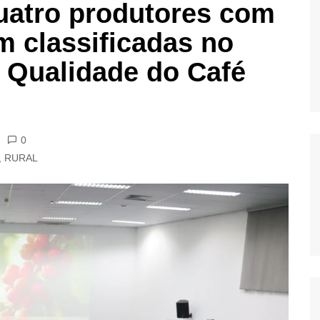
quatro produtores com
OS
m classificadas no
AS
GERBI
 Qualidade do Café
IÚNA
0
UAÇU
,
RURAL
RIM
A
RA
O PRETO