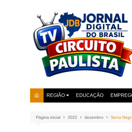
Ir
para
o
conteúdo
REGIÃO
EDUCAÇÃO
EMPREG
SÃO PAULO
ARARAS
AMPARO
Página inicial
2022
dezembro
Serra Negr
AMERIC