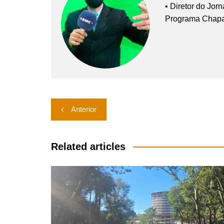
• Diretor do Jor
Programa Chap
Navegação
Anterior
de
Post
Related articles