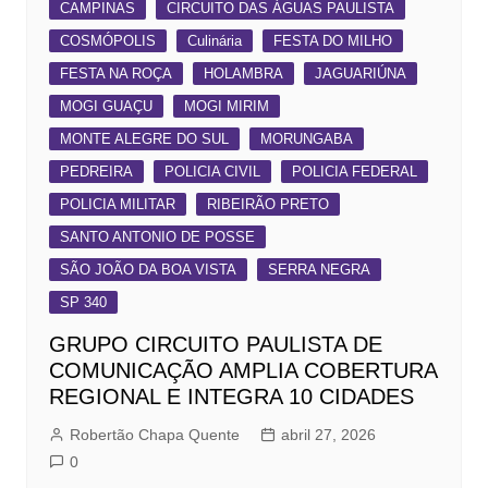
CAMPINAS
CIRCUITO DAS ÁGUAS PAULISTA
COSMÓPOLIS
Culinária
FESTA DO MILHO
FESTA NA ROÇA
HOLAMBRA
JAGUARIÚNA
MOGI GUAÇU
MOGI MIRIM
MONTE ALEGRE DO SUL
MORUNGABA
PEDREIRA
POLICIA CIVIL
POLICIA FEDERAL
POLICIA MILITAR
RIBEIRÃO PRETO
SANTO ANTONIO DE POSSE
SÃO JOÃO DA BOA VISTA
SERRA NEGRA
SP 340
GRUPO CIRCUITO PAULISTA DE
COMUNICAÇÃO AMPLIA COBERTURA
REGIONAL E INTEGRA 10 CIDADES
Robertão Chapa Quente
abril 27, 2026
0