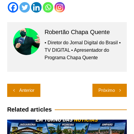
Robertão Chapa Quente
• Diretor do Jornal Digital do Brasil •
TV DIGITAL • Apresentador do
Programa Chapa Quente
Navegação
Anterior
Próximo
de
Post
Related articles