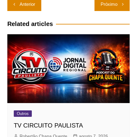
Navegação
Anterior
Próximo
de
Post
Related articles
Outros
TV CIRCUITO PAULISTA
Robertão Chapa Quente
agosto 7, 2026