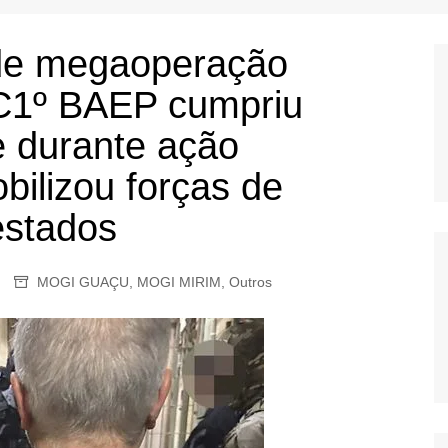
OS
AS
de megaoperação
GERBI
CC1º BAEP cumpriu
IÚNA
 durante ação
bilizou forças de
UAÇU
estados
RIM
A
MOGI GUAÇU
,
MOGI MIRIM
,
Outros
RA
O PRETO