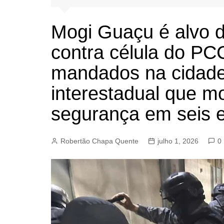
BARRET
CAMPIN
Mogi Guaçu é alvo 
ESTIVA 
contra célula do P
JAGUAR
mandados na cidade
JUNDIAÍ
interestadual que mo
LIMEIRA
MOGI G
segurança em seis 
MOGI MI
PAULÍNI
Robertão Chapa Quente
julho 1, 2026
0
PEDREI
RIBEIRÃ