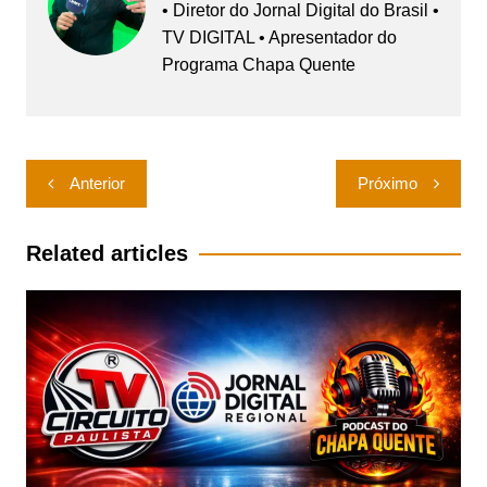
• Diretor do Jornal Digital do Brasil •
TV DIGITAL • Apresentador do
Programa Chapa Quente
Navegação
Anterior
Próximo
de
Post
Related articles