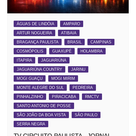
ÁGUAS DE LINDÓIA
AMPARO
ARTUR NOGUEIRA
ATIBAIA
BRAGANÇA PAULISTA
BRASIL
CAMPINAS
COSMÓPOLIS
GUAXUPÉ
HOLAMBRA
ITAPIRA
JAGUARIÚNA
JAGUARIÚNA COUNTRY
JARINU
MOGI GUAÇU
MOGI MIRIM
MONTE ALEGRE DO SUL
PEDREIRA
PINHALZINHO
PIRACICABA
RMCTV
SANTO ANTONIO DE POSSE
SÃO JOÃO DA BOA VISTA
SÃO PAULO
SERRA NEGRA
TV CIRCUITO PAULISTA , JORNAL