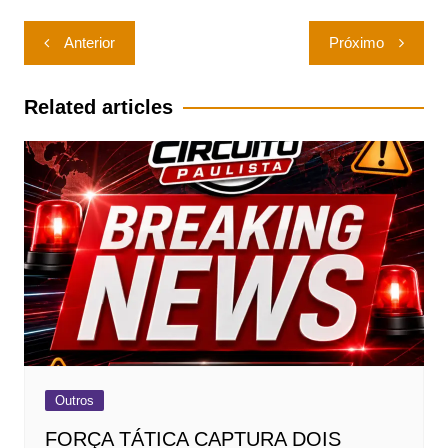
Navegação
Anterior
Próximo
de
Post
Related articles
Outros
FORÇA TÁTICA CAPTURA DOIS