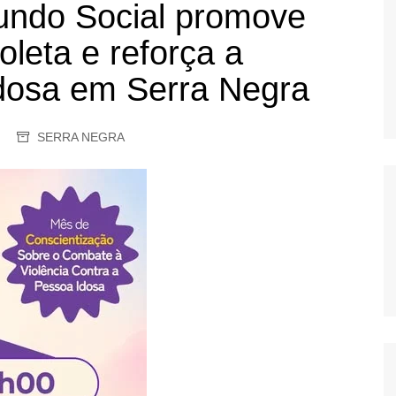
do Social promove
OS
oleta e reforça a
AS
GERBI
idosa em Serra Negra
IÚNA
SERRA NEGRA
UAÇU
RIM
A
RA
O PRETO