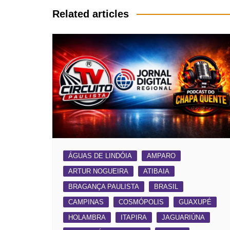
Post
Related articles
ÁGUAS DE LINDÓIA
AMPARO
ARTUR NOGUEIRA
ATIBAIA
BRAGANÇA PAULISTA
BRASIL
CAMPINAS
COSMÓPOLIS
GUAXUPÉ
HOLAMBRA
ITAPIRA
JAGUARIÚNA