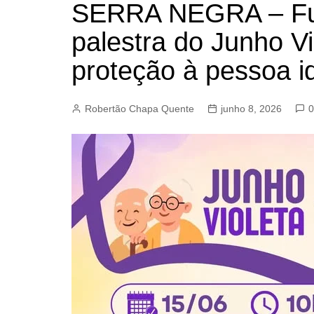
SERRA NEGRA – Fun
BARRET
palestra do Junho Vi
CAMPIN
ESTIVA 
proteção à pessoa 
JAGUAR
JUNDIAÍ
Robertão Chapa Quente
junho 8, 2026
0
LIMEIRA
MOGI G
MOGI MI
PAULÍNI
PEDREI
RIBEIRÃ