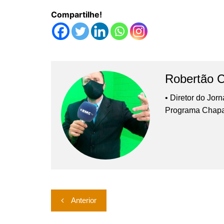
Compartilhe!
Robertão 
• Diretor do Jor
Programa Chap
Navegação
Anterior
de