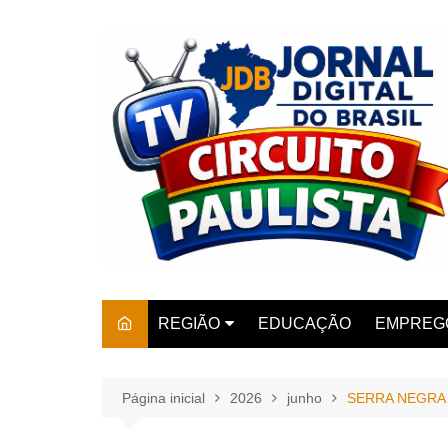
Ir
para
o
conteúdo
REGIÃO
EDUCAÇÃO
EMPREG
SÃO PAULO
ARARAS
AMPARO
Página inicial
2026
junho
SERRA NEGRA – 
AMERIC