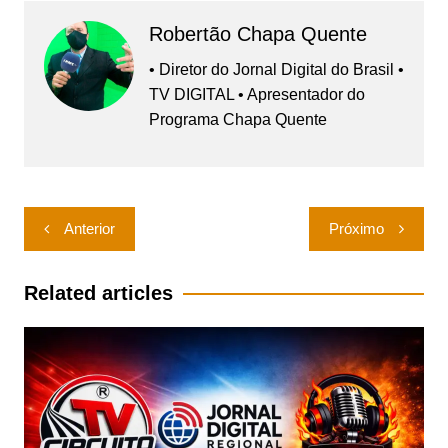
Robertão Chapa Quente
• Diretor do Jornal Digital do Brasil •
TV DIGITAL • Apresentador do
Programa Chapa Quente
Navegação
Anterior
Próximo
de
Post
Related articles