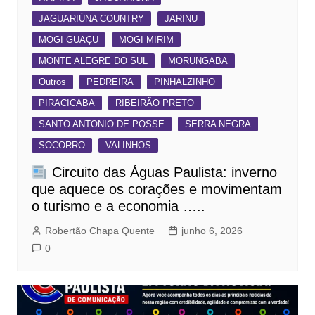
JAGUARIÚNA COUNTRY
JARINU
MOGI GUAÇU
MOGI MIRIM
MONTE ALEGRE DO SUL
MORUNGABA
Outros
PEDREIRA
PINHALZINHO
PIRACICABA
RIBEIRÃO PRETO
SANTO ANTONIO DE POSSE
SERRA NEGRA
SOCORRO
VALINHOS
Circuito das Águas Paulista: inverno
que aquece os corações e movimentam
o turismo e a economia …..
Robertão Chapa Quente
junho 6, 2026
0