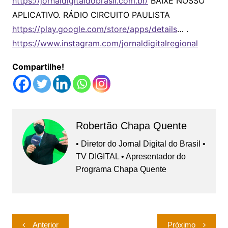
https://jornaldigitaldobrasil.com.br/
BAIXE NOSSO
APLICATIVO. RÁDIO CIRCUITO PAULISTA
https://play.google.com/store/apps/details
… .
https://www.instagram.com/jornaldigitalregional
Compartilhe!
Robertão Chapa Quente
• Diretor do Jornal Digital do Brasil •
TV DIGITAL • Apresentador do
Programa Chapa Quente
Navegação
Anterior
Próximo