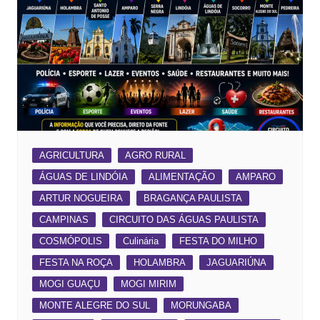
AGRICULTURA
AGRO RURAL
ÁGUAS DE LINDÓIA
ALIMENTAÇÃO
AMPARO
ARTUR NOGUEIRA
BRAGANÇA PAULISTA
CAMPINAS
CIRCUITO DAS ÁGUAS PAULISTA
COSMÓPOLIS
Culinária
FESTA DO MILHO
FESTA NA ROÇA
HOLAMBRA
JAGUARIÚNA
MOGI GUAÇU
MOGI MIRIM
MONTE ALEGRE DO SUL
MORUNGABA