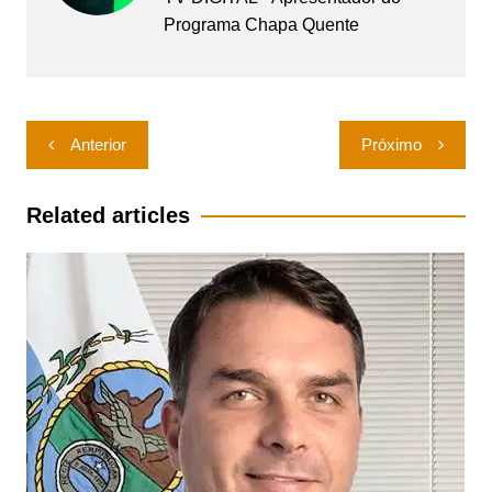
Programa Chapa Quente
Navegação
Anterior
Próximo
de
Post
Related articles