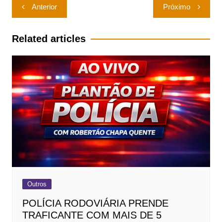
Navegação
Anterior
Próximo
de
Post
Related articles
Outros
POLÍCIA RODOVIÁRIA PRENDE
TRAFICANTE COM MAIS DE 5