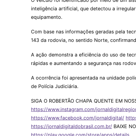
O veículo foi identificado por meio de um 
inteligência artificial, que detectou a irregu
equipamento.
Com base nas informações geradas pela tecno
143 da rodovia, no sentido Norte, confirman
A ação demonstra a eficiência do uso de tec
rápidas e aumentando a segurança nas rodovi
A ocorrência foi apresentada na unidade pol
de Polícia Judiciária.
SIGA O ROBERTÃO CHAPA QUENTE EM NOSS
https://www.instagram.com/jornaldigitalregio
https://www.facebook.com/jornaldigital/
http
https://jornaldigitaldobrasil.com.br/
BAIXE NO
https://play.google.com/store/apps/details
… 