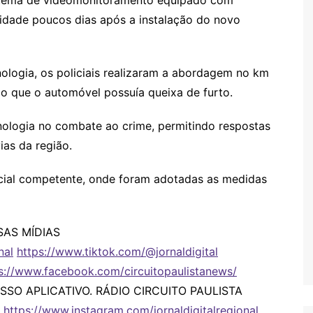
sistema de videomonitoramento equipado com
laridade poucos dias após a instalação do novo
logia, os policiais realizaram a abordagem no km
do que o automóvel possuía queixa de furto.
nologia no combate ao crime, permitindo respostas
as da região.
icial competente, onde foram adotadas as medidas
AS MÍDIAS
nal
https://www.tiktok.com/@jornaldigital
s://www.facebook.com/circuitopaulistanews/
SSO APLICATIVO. RÁDIO CIRCUITO PAULISTA
.
https://www.instagram.com/jornaldigitalregional