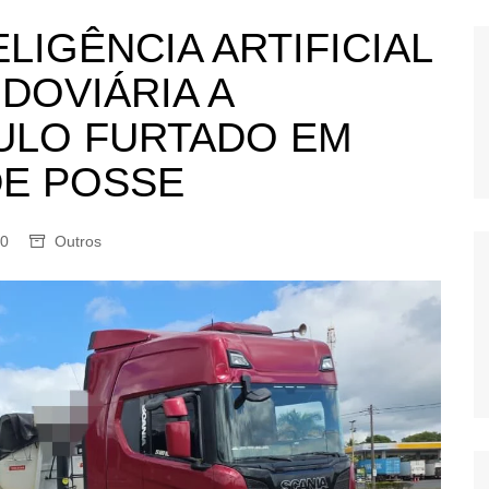
OS
LIGÊNCIA ARTIFICIAL
AS
DOVIÁRIA A
GERBI
ULO FURTADO EM
IÚNA
DE POSSE
UAÇU
0
Outros
RIM
A
RA
O PRETO