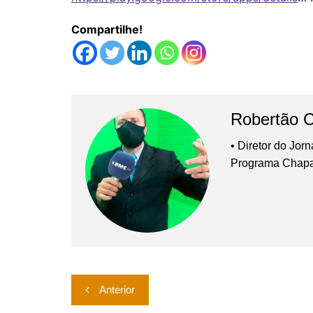
Compartilhe!
Robertão 
• Diretor do Jor
Programa Chap
Navegação
Anterior