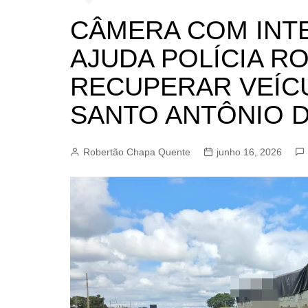
BARRET
CÂMERA COM INTE
CAMPIN
AJUDA POLÍCIA RO
ESTIVA 
RECUPERAR VEÍC
JAGUAR
JUNDIAÍ
SANTO ANTÔNIO 
LIMEIRA
MOGI G
Robertão Chapa Quente
junho 16, 2026
MOGI MI
PAULÍNI
PEDREI
RIBEIRÃ