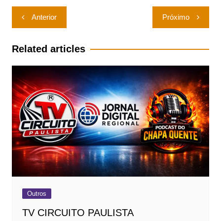
Navegação
Anterior
Próximo
de
Post
Related articles
Outros
TV CIRCUITO PAULISTA