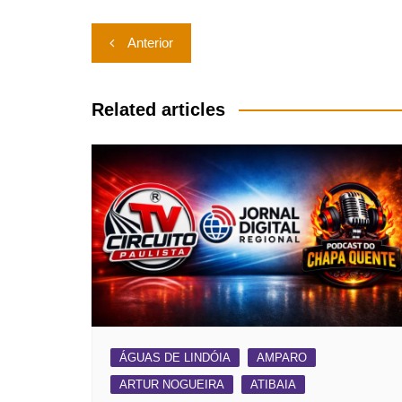
Navegação
Anterior
de
Post
Related articles
ÁGUAS DE LINDÓIA
AMPARO
ARTUR NOGUEIRA
ATIBAIA