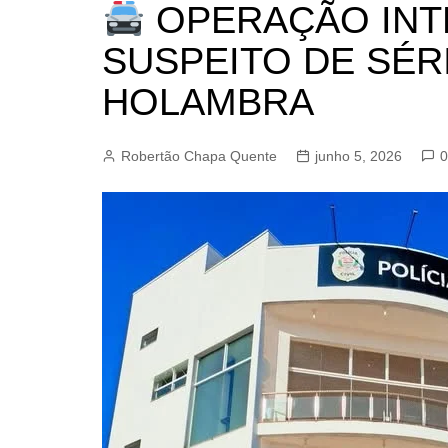
OPERAÇÃO INT
BARRET
CAMPIN
SUSPEITO DE SÉR
ESTIVA 
HOLAMBRA
JAGUAR
JUNDIAÍ
Robertão Chapa Quente
junho 5, 2026
0
LIMEIRA
MOGI G
MOGI MI
PAULÍNI
PEDREI
RIBEIRÃ