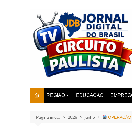
Ir
para
o
conteúdo
REGIÃO
EDUCAÇÃO
EMPREG
SÃO PAULO
ARARAS
AMPARO
Página inicial
2026
junho
OPERAÇÃO 
AMERIC