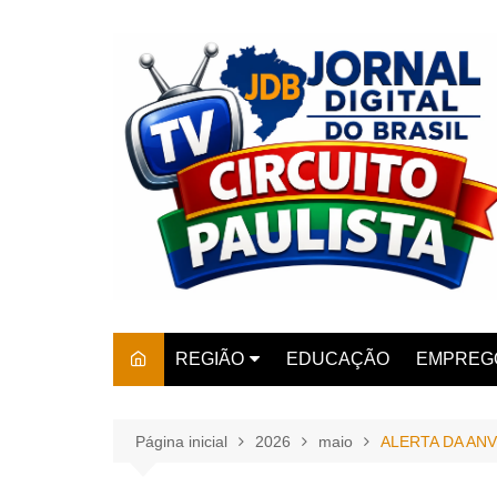
Ir
para
o
conteúdo
REGIÃO
EDUCAÇÃO
EMPREG
SÃO PAULO
ARARAS
AMPARO
Página inicial
2026
maio
ALERTA DA AN
AMERIC