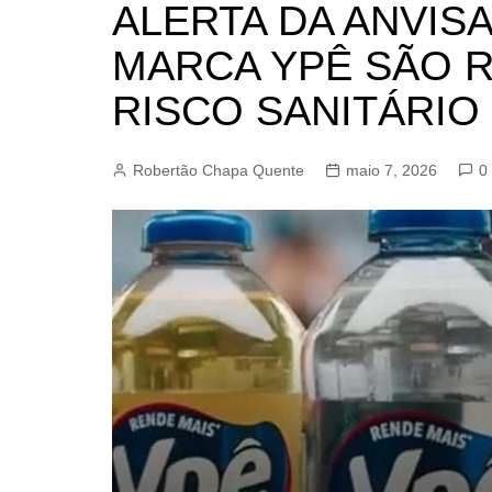
ALERTA DA ANVIS
BARRET
MARCA YPÊ SÃO 
CAMPIN
ESTIVA 
RISCO SANITÁRIO
JAGUAR
JUNDIAÍ
Robertão Chapa Quente
maio 7, 2026
0
LIMEIRA
MOGI G
MOGI MI
PAULÍNI
PEDREI
RIBEIRÃ