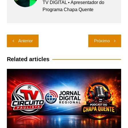
TV DIGITAL • Apresentador do
Programa Chapa Quente
Navegação
Anterior
Próximo
de
Post
Related articles