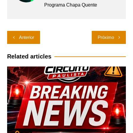
Programa Chapa Quente
Navegação
Anterior
Próximo
de
Post
Related articles