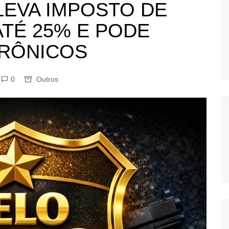
LEVA IMPOSTO DE
OS
TÉ 25% E PODE
AS
GERBI
RÔNICOS
IÚNA
0
Outros
UAÇU
RIM
A
RA
O PRETO