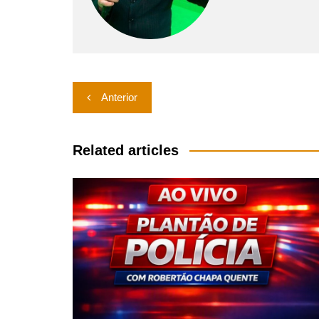
Navegação
Anterior
de
Post
Related articles