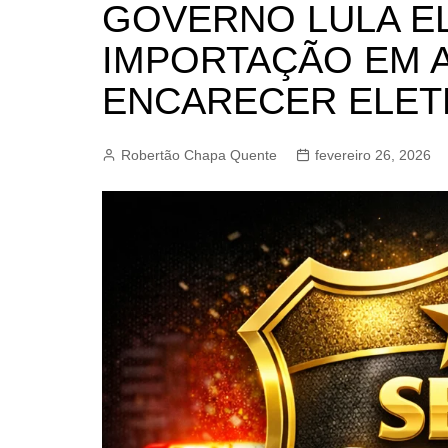
GOVERNO LULA E
BARRET
IMPORTAÇÃO EM A
CAMPIN
ESTIVA 
ENCARECER ELET
JAGUAR
JUNDIAÍ
Robertão Chapa Quente
fevereiro 26, 2026
LIMEIRA
MOGI G
MOGI MI
PAULÍNI
PEDREI
RIBEIRÃ