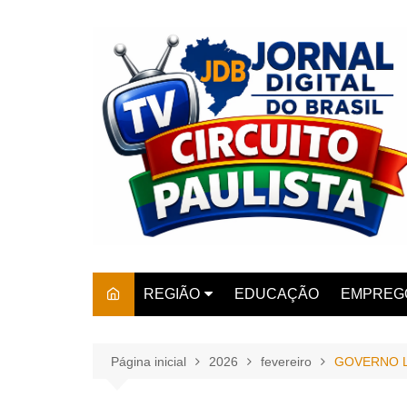
Ir
para
o
conteúdo
REGIÃO
EDUCAÇÃO
EMPREG
SÃO PAULO
ARARAS
AMPARO
Página inicial
2026
fevereiro
GOVERNO L
AMERIC