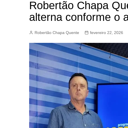
Robertão Chapa Que
BARRET
alterna conforme o 
CAMPIN
ESTIVA 
Robertão Chapa Quente
fevereiro 22, 2026
JAGUAR
JUNDIAÍ
LIMEIRA
MOGI G
MOGI MI
PAULÍNI
PEDREI
RIBEIRÃ