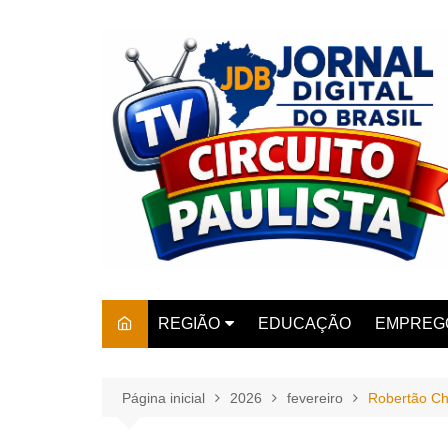
Ir
para
o
conteúdo
REGIÃO
EDUCAÇÃO
EMPREG
SÃO PAULO
ARARAS
AMPARO
Página inicial
2026
fevereiro
Robertão Ch
AMERIC