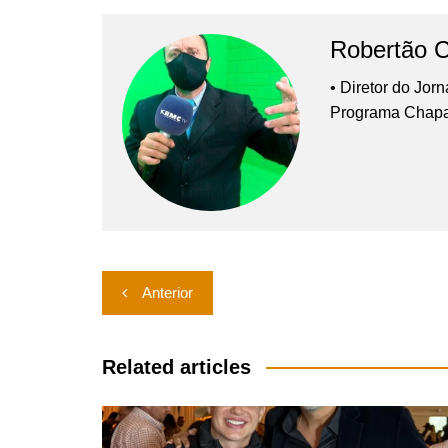
Robertão 
• Diretor do Jor
Programa Chap
Navegação
Anterior
de
Post
Related articles