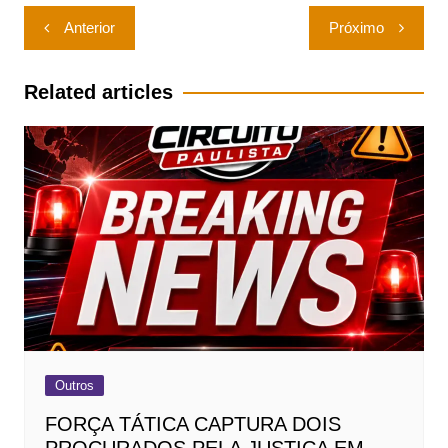
Navegação
Anterior
Próximo
de
Post
Related articles
Outros
FORÇA TÁTICA CAPTURA DOIS
PROCURADOS PELA JUSTIÇA EM