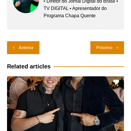
• Diretor do Jornal Digital do Brasil •
TV DIGITAL • Apresentador do
Programa Chapa Quente
Navegação
Anterior
Próximo
de
Post
Related articles