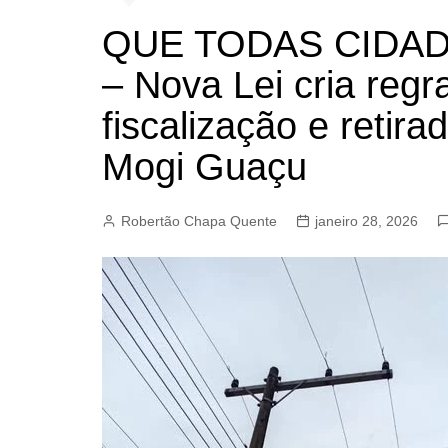
BARRET
QUE TODAS CIDA
CAMPIN
– Nova Lei cria reg
ESTIVA 
fiscalização e retir
JAGUAR
JUNDIAÍ
Mogi Guaçu
LIMEIRA
MOGI G
Robertão Chapa Quente
janeiro 28, 2026
MOGI MI
PAULÍNI
PEDREI
RIBEIRÃ