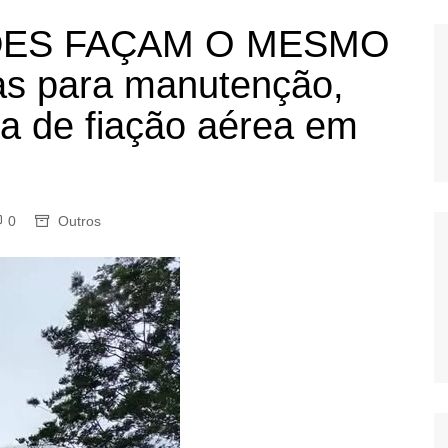
OS
DES FAÇAM O MESMO
AS
ras para manutenção,
GERBI
ada de fiação aérea em
IÚNA
UAÇU
0
Outros
RIM
A
RA
O PRETO