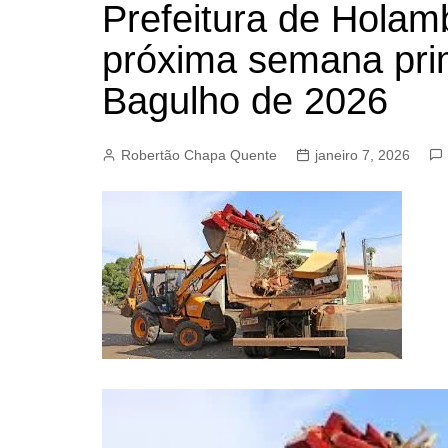
Prefeitura de Hola
BARRET
próxima semana pri
CAMPIN
ESTIVA 
Bagulho de 2026
JAGUAR
JUNDIAÍ
Robertão Chapa Quente
janeiro 7, 2026
LIMEIRA
MOGI G
MOGI MI
PAULÍNI
PEDREI
RIBEIRÃ