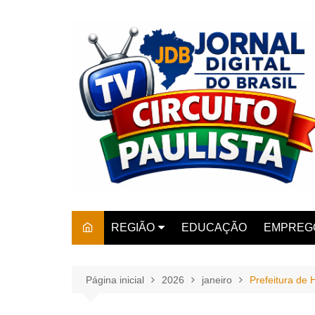
Ir
para
o
conteúdo
REGIÃO
EDUCAÇÃO
EMPREG
SÃO PAULO
ARARAS
AMPARO
Página inicial
2026
janeiro
Prefeitura de
AMERIC