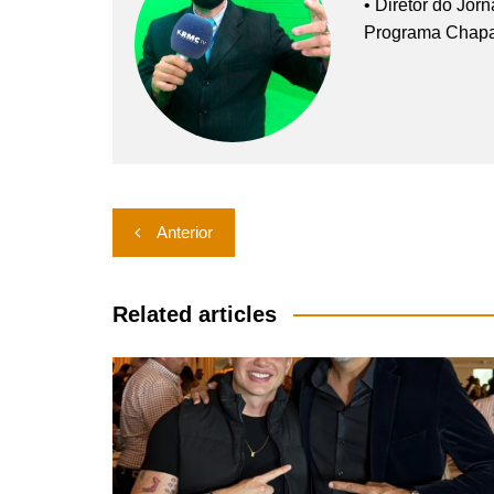
• Diretor do Jor
Programa Chap
Navegação
Anterior
de
Post
Related articles