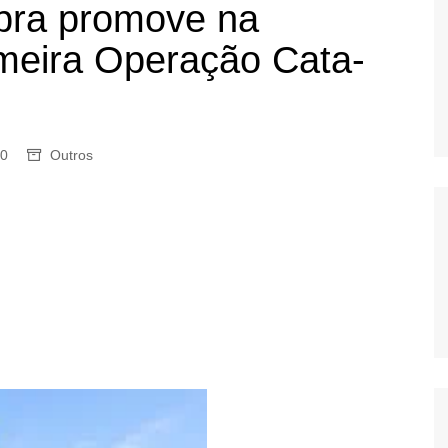
mbra promove na
OS
meira Operação Cata-
AS
GERBI
IÚNA
0
Outros
UAÇU
RIM
A
RA
O PRETO