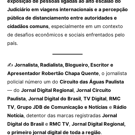
exposição de pessoas ligadas ao alto escalão do
Judiciário em viagens internacionais e a percepção
pública de distanciamento entre autoridades e
cidadãos comuns
, especialmente em um contexto
de desafios econômicos e sociais enfrentados pelo
país.
✍️
Jornalista, Radialista, Blogueiro, Escritor e
Apresentador Robertão Chapa Quente
, o jornalista
policial número um do
Circuito das Águas Paulista
— do
Jornal Digital Regional
,
Jornal Circuito
Paulista
,
Jornal Digital do Brasil
,
TV Digital
,
RMC
TV
,
Grupo JDB de Comunicação e Notícias
e
Rádio
Notícia
, detentor das marcas registradas
Jornal
Digital do Brasil
e
RMC TV
,
Jornal Digital Regional,
o primeiro jornal digital de toda a região
.