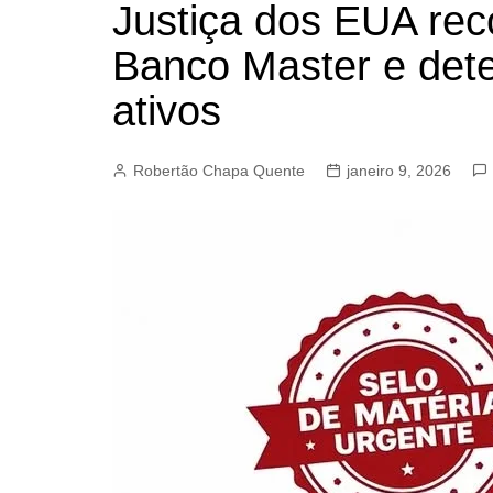
Justiça dos EUA rec
BARRET
Banco Master e dete
CAMPIN
ESTIVA 
ativos
JAGUAR
JUNDIAÍ
Robertão Chapa Quente
janeiro 9, 2026
LIMEIRA
MOGI G
MOGI MI
PAULÍNI
PEDREI
RIBEIRÃ