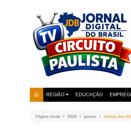
Ir
para
o
conteúdo
REGIÃO
EDUCAÇÃO
EMPREG
SÃO PAULO
ARARAS
AMPARO
Página inicial
2026
janeiro
Justiça dos E
AMERIC