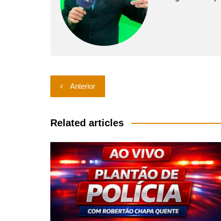
Navegação
Anterior
de
Post
Related articles