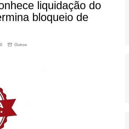
onhece liquidação do
OS
rmina bloqueio de
AS
GERBI
IÚNA
0
Outros
UAÇU
RIM
A
RA
O PRETO