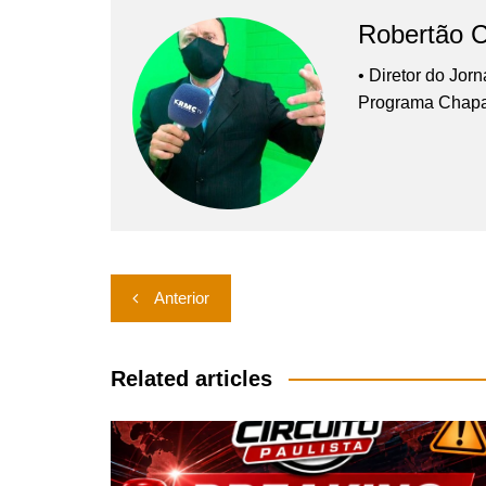
Robertão 
• Diretor do Jor
Programa Chap
Navegação
Anterior
de
Post
Related articles