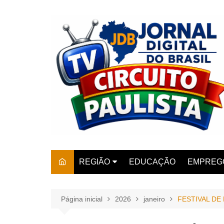
Ir
para
o
conteúdo
REGIÃO
EDUCAÇÃO
EMPREG
SÃO PAULO
ARARAS
AMPARO
Página inicial
2026
janeiro
FESTIVAL D
AMERIC