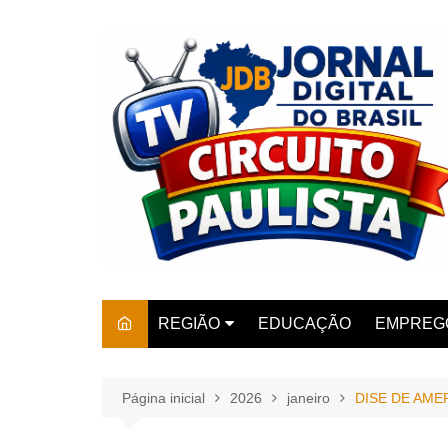
Ir
para
o
conteúdo
REGIÃO
EDUCAÇÃO
EMPREG
SÃO PAULO
ARARAS
AMPARO
Página inicial
2026
janeiro
DISE DE AME
AMERIC