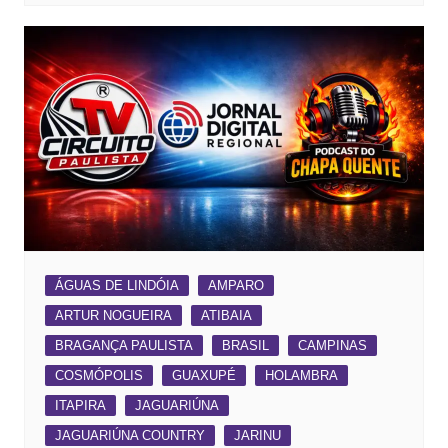
ÁGUAS DE LINDÓIA
AMPARO
ARTUR NOGUEIRA
ATIBAIA
BRAGANÇA PAULISTA
BRASIL
CAMPINAS
COSMÓPOLIS
GUAXUPÉ
HOLAMBRA
ITAPIRA
JAGUARIÚNA
JAGUARIÚNA COUNTRY
JARINU