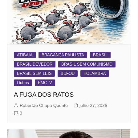
ATIBAIA
BRAGANÇA PAULISTA
BRASIL
BRASIL DEVEDOR
BRASIL SEM COMUNISMO
BRASIL SEM LEIS
BUFOU
HOLAMBRA
Outros
RMCTV
A FUGA DOS RATOS
Robertão Chapa Quente
julho 27, 2026
0