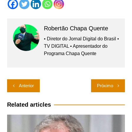
Robertão Chapa Quente
• Diretor do Jornal Digital do Brasil •
TV DIGITAL • Apresentador do
Programa Chapa Quente
Navegação
Anterior
Próximo
de
Post
Related articles