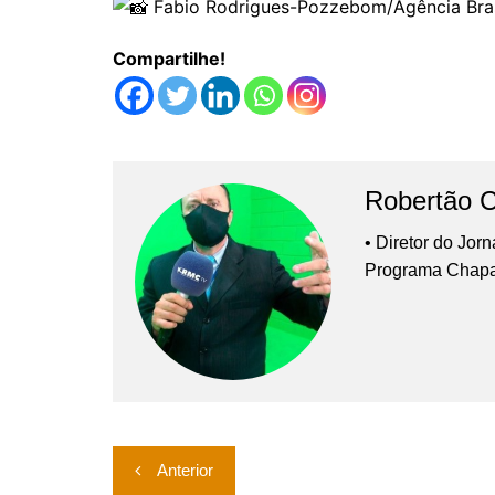
Fabio Rodrigues-Pozzebom/Agência Bras
Compartilhe!
Robertão 
• Diretor do Jor
Programa Chap
Navegação
Anterior