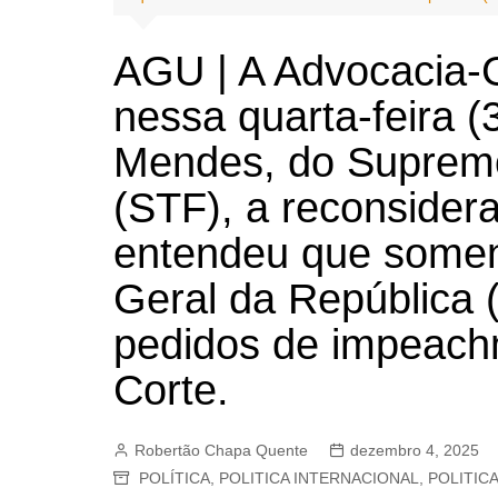
BARRET
CAMPIN
AGU | A Advocacia-G
ESTIVA 
nessa quarta-feira (
JAGUAR
Mendes, do Supremo
JUNDIAÍ
(STF), a reconsider
LIMEIRA
MOGI G
entendeu que somen
MOGI MI
Geral da República
PAULÍNI
pedidos de impeach
PEDREI
Corte.
RIBEIRÃ
Robertão Chapa Quente
dezembro 4, 2025
POLÍTICA
,
POLITICA INTERNACIONAL
,
POLITIC