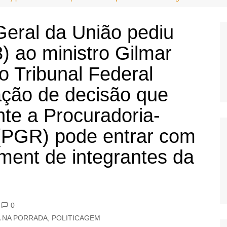
OS
AS
eral da União pediu
GERBI
3) ao ministro Gilmar
IÚNA
 Tribunal Federal
ação de decisão que
UAÇU
te a Procuradoria-
RIM
 (PGR) pode entrar com
A
ment de integrantes da
RA
O PRETO
0
A NA PORRADA
,
POLITICAGEM