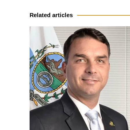
de
Post
Related articles