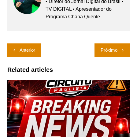
• Diretor do Jornal Digital do Brasil •
TV DIGITAL • Apresentador do
Programa Chapa Quente
Navegação
Anterior
Próximo
de
Post
Related articles