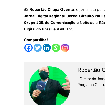
✍️
Robertão Chapa Quente
, o jornalista po
Jornal Digital Regional
,
Jornal Circuito Pauli
Grupo JDB de Comunicação e Notícias
e
Rád
Digital do Brasil
e
RMC TV
.
Compartilhe!
Robertão 
• Diretor do Jor
Programa Chap