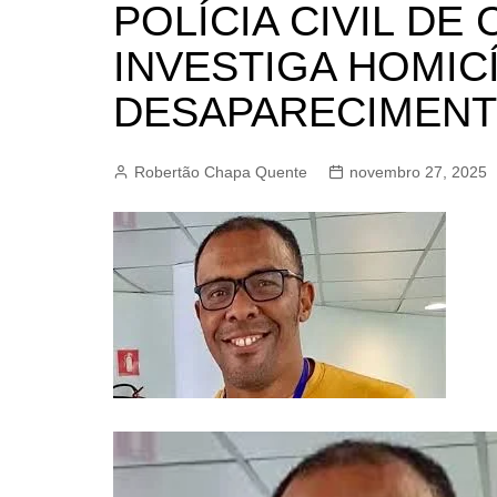
POLÍCIA CIVIL DE
BARRET
INVESTIGA HOMIC
CAMPIN
ESTIVA 
DESAPARECIMENT
JAGUAR
JUNDIAÍ
Robertão Chapa Quente
novembro 27, 2025
LIMEIRA
MOGI G
MOGI MI
PAULÍNI
PEDREI
RIBEIRÃ