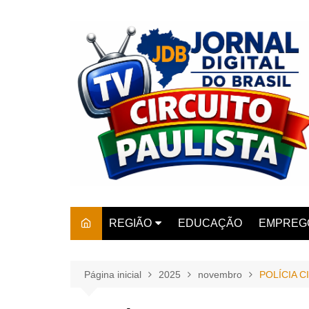
Ir
para
o
conteúdo
REGIÃO
EDUCAÇÃO
EMPREG
SÃO PAULO
ARARAS
AMPARO
Página inicial
2025
novembro
POLÍCIA 
AMERIC