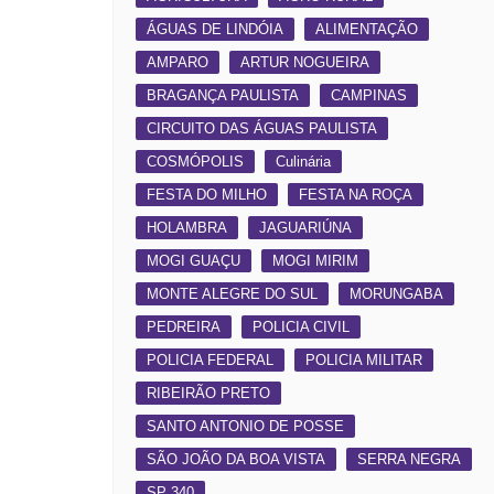
ÁGUAS DE LINDÓIA
ALIMENTAÇÃO
AMPARO
ARTUR NOGUEIRA
BRAGANÇA PAULISTA
CAMPINAS
CIRCUITO DAS ÁGUAS PAULISTA
COSMÓPOLIS
Culinária
FESTA DO MILHO
FESTA NA ROÇA
HOLAMBRA
JAGUARIÚNA
MOGI GUAÇU
MOGI MIRIM
MONTE ALEGRE DO SUL
MORUNGABA
PEDREIRA
POLICIA CIVIL
POLICIA FEDERAL
POLICIA MILITAR
RIBEIRÃO PRETO
SANTO ANTONIO DE POSSE
SÃO JOÃO DA BOA VISTA
SERRA NEGRA
SP 340