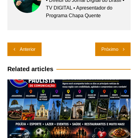
• Diretor do Jornal Digital do Brasil •
TV DIGITAL • Apresentador do
Programa Chapa Quente
Navegação
Anterior
Próximo
de
Post
Related articles