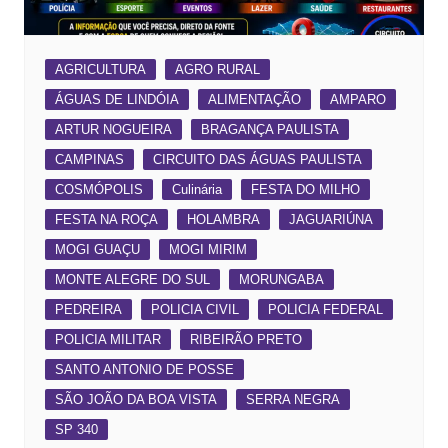
AGRICULTURA
AGRO RURAL
ÁGUAS DE LINDÓIA
ALIMENTAÇÃO
AMPARO
ARTUR NOGUEIRA
BRAGANÇA PAULISTA
CAMPINAS
CIRCUITO DAS ÁGUAS PAULISTA
COSMÓPOLIS
Culinária
FESTA DO MILHO
FESTA NA ROÇA
HOLAMBRA
JAGUARIÚNA
MOGI GUAÇU
MOGI MIRIM
MONTE ALEGRE DO SUL
MORUNGABA
PEDREIRA
POLICIA CIVIL
POLICIA FEDERAL
POLICIA MILITAR
RIBEIRÃO PRETO
SANTO ANTONIO DE POSSE
SÃO JOÃO DA BOA VISTA
SERRA NEGRA
SP 340