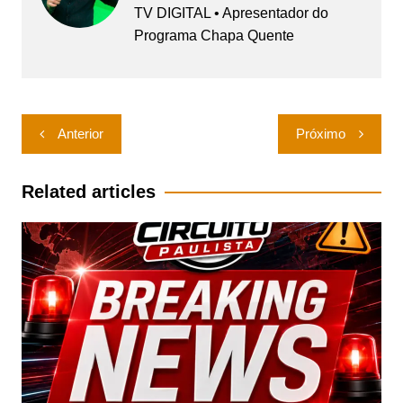
TV DIGITAL • Apresentador do
Programa Chapa Quente
Navegação
Anterior
Próximo
de
Post
Related articles