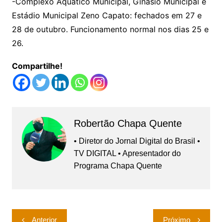
-Complexo Aquático Municipal, Ginásio Municipal e
Estádio Municipal Zeno Capato: fechados em 27 e
28 de outubro. Funcionamento normal nos dias 25 e
26.
Compartilhe!
Robertão Chapa Quente
• Diretor do Jornal Digital do Brasil •
TV DIGITAL • Apresentador do
Programa Chapa Quente
Navegação
Anterior
Próximo