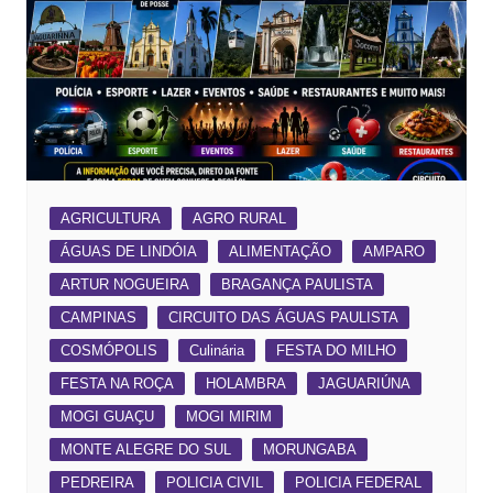
AGRICULTURA
AGRO RURAL
ÁGUAS DE LINDÓIA
ALIMENTAÇÃO
AMPARO
ARTUR NOGUEIRA
BRAGANÇA PAULISTA
CAMPINAS
CIRCUITO DAS ÁGUAS PAULISTA
COSMÓPOLIS
Culinária
FESTA DO MILHO
FESTA NA ROÇA
HOLAMBRA
JAGUARIÚNA
MOGI GUAÇU
MOGI MIRIM
MONTE ALEGRE DO SUL
MORUNGABA
PEDREIRA
POLICIA CIVIL
POLICIA FEDERAL