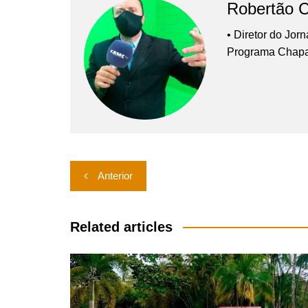
Robertão 
• Diretor do Jor
Programa Chap
Navegação
Anterior
de
Post
Related articles