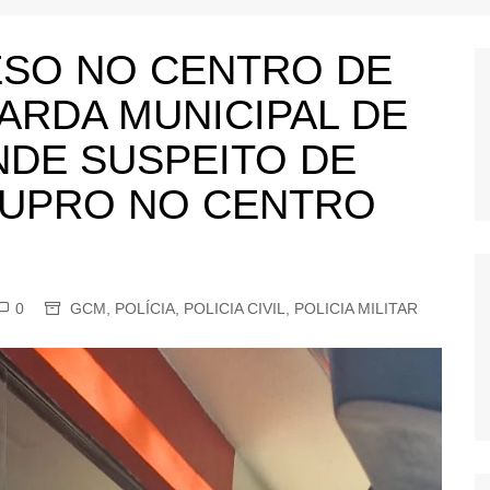
OS
AS
SO NO CENTRO DE
GERBI
ARDA MUNICIPAL DE
IÚNA
NDE SUSPEITO DE
TUPRO NO CENTRO
UAÇU
RIM
A
0
GCM
,
POLÍCIA
,
POLICIA CIVIL
,
POLICIA MILITAR
RA
O PRETO