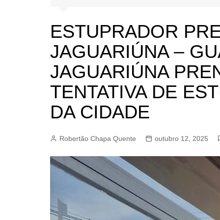
BARRET
CAMPIN
ESTUPRADOR PRE
ESTIVA 
JAGUARIÚNA – GU
JAGUAR
JAGUARIÚNA PRE
JUNDIAÍ
TENTATIVA DE ES
LIMEIRA
MOGI G
DA CIDADE
MOGI MI
PAULÍNI
Robertão Chapa Quente
outubro 12, 2025
PEDREI
RIBEIRÃ