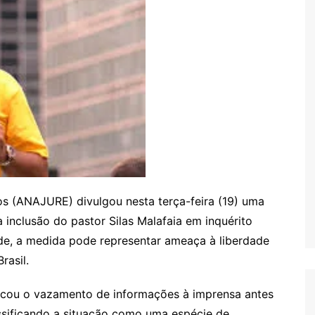
os (ANAJURE) divulgou nesta terça-feira (19) uma
inclusão do pastor Silas Malafaia em inquérito
ade, a medida pode representar ameaça à liberdade
rasil.
icou o vazamento de informações à imprensa antes
sificando a situação como uma espécie de