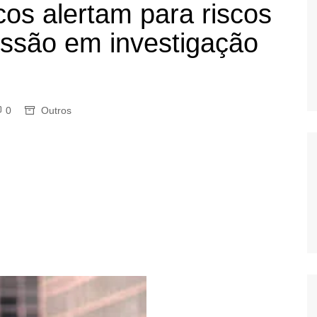
cos alertam para riscos
OS
AS
essão em investigação
GERBI
IÚNA
0
Outros
UAÇU
RIM
A
RA
O PRETO