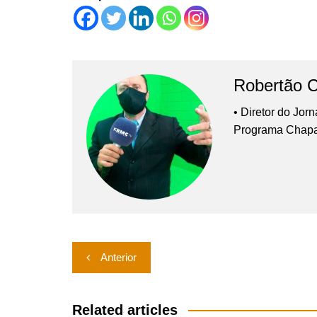
Robertão 
• Diretor do Jor
Programa Chap
Navegação
Anterior
de
Post
Related articles