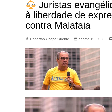
Juristas evangéli
BARRET
CAMPIN
à liberdade de expr
ESTIVA 
contra Malafaia
JAGUAR
JUNDIAÍ
Robertão Chapa Quente
agosto 19, 2025
LIMEIRA
MOGI G
MOGI MI
PAULÍNI
PEDREI
RIBEIRÃ