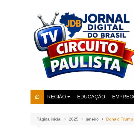
Ir
para
o
conteúdo
REGIÃO
EDUCAÇÃO
EMPREG
SÃO PAULO
ARARAS
AMPARO
Página inicial
2025
janeiro
Donald Trump 
AMERIC