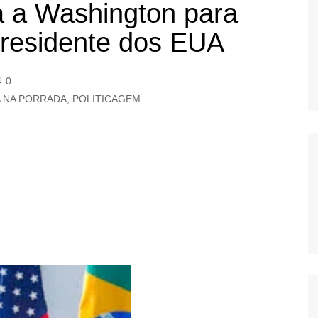
 a Washington para
OS
residente dos EUA
AS
GERBI
IÚNA
0
A NA PORRADA
,
POLITICAGEM
UAÇU
RIM
A
RA
O PRETO