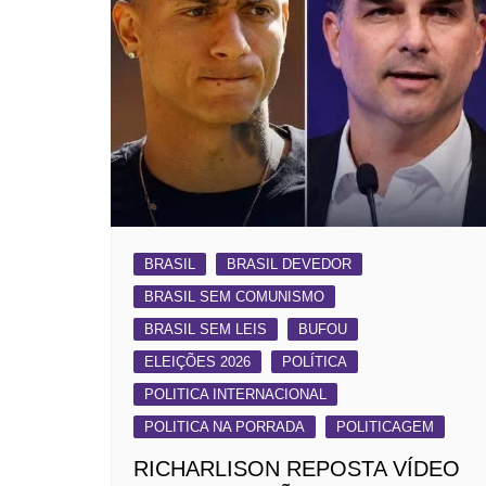
BRASIL
BRASIL DEVEDOR
BRASIL SEM COMUNISMO
BRASIL SEM LEIS
BUFOU
ELEIÇÕES 2026
POLÍTICA
POLITICA INTERNACIONAL
POLITICA NA PORRADA
POLITICAGEM
RICHARLISON REPOSTA VÍDEO