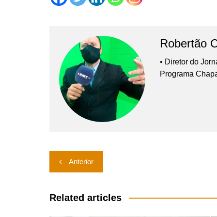
Robertão 
• Diretor do Jor
Programa Chap
Navegação
Anterior
de
Post
Related articles