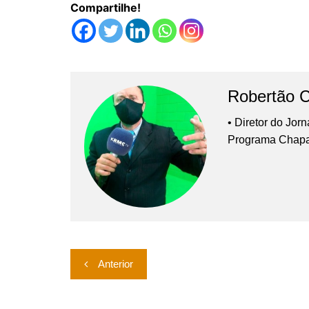
Compartilhe!
Robertão 
• Diretor do Jor
Programa Chap
Navegação
Anterior
de