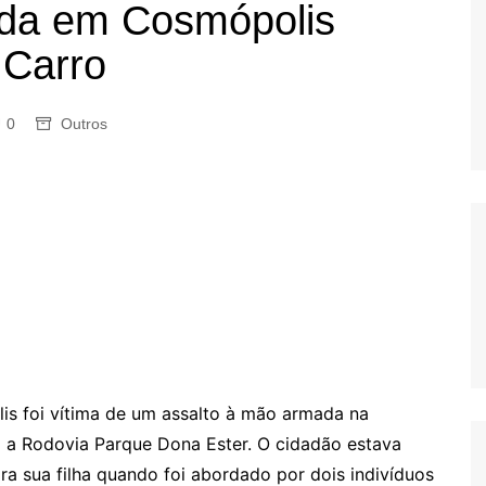
ada em Cosmópolis
OS
 Carro
AS
GERBI
IÚNA
0
Outros
UAÇU
RIM
A
RA
O PRETO
s foi vítima de um assalto à mão armada na
 a Rodovia Parque Dona Ester. O cidadão estava
a sua filha quando foi abordado por dois indivíduos