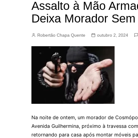
Assalto à Mão Arm
BARRET
Deixa Morador Sem
CAMPIN
ESTIVA 
Robertão Chapa Quente
outubro 2, 2024
JAGUAR
JUNDIAÍ
LIMEIRA
MOGI G
MOGI MI
PAULÍNI
PEDREI
RIBEIRÃ
Na noite de ontem, um morador de Cosmópoli
Avenida Guilhermina, próximo à travessa com
retornando para casa após montar móveis par