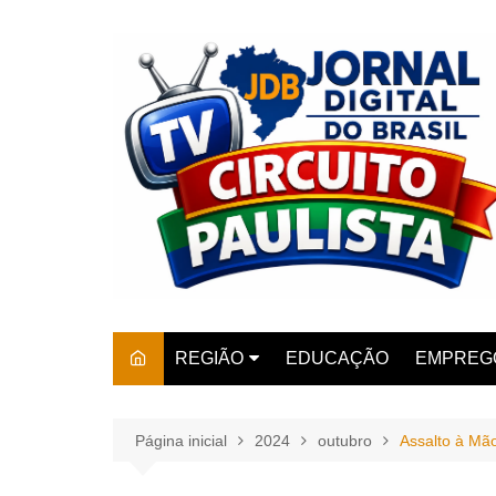
Ir
para
o
conteúdo
REGIÃO
EDUCAÇÃO
EMPREG
SÃO PAULO
ARARAS
AMPARO
Página inicial
2024
outubro
Assalto à Mã
AMERIC