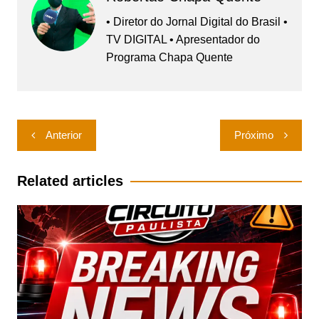
• Diretor do Jornal Digital do Brasil •
TV DIGITAL • Apresentador do
Programa Chapa Quente
Navegação
Anterior
Próximo
de
Post
Related articles