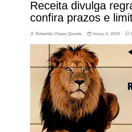
Receita divulga reg
BARRET
confira prazos e limi
CAMPIN
ESTIVA 
Robertão Chapa Quente
março 6, 2024
JAGUAR
JUNDIAÍ
LIMEIRA
MOGI G
MOGI MI
PAULÍNI
PEDREI
RIBEIRÃ