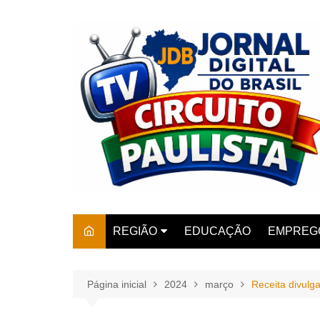
Ir
para
o
conteúdo
REGIÃO
EDUCAÇÃO
EMPREG
SÃO PAULO
ARARAS
AMPARO
Página inicial
2024
março
Receita divulga
AMERIC