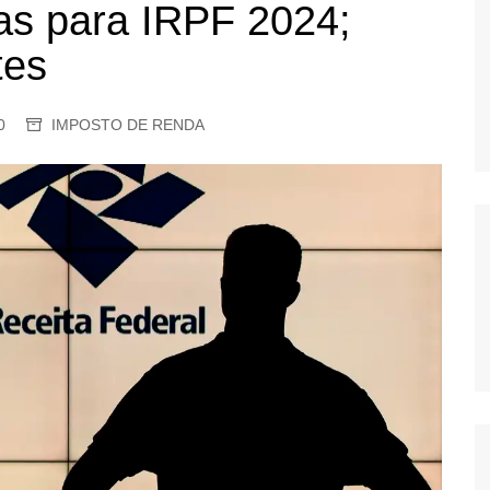
ras para IRPF 2024;
OS
tes
AS
GERBI
IÚNA
0
IMPOSTO DE RENDA
UAÇU
RIM
A
RA
O PRETO