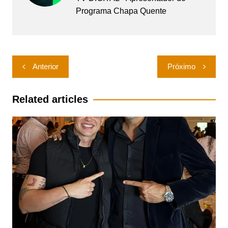
Programa Chapa Quente
Navegação
Anterior
Próximo
de
Post
Related articles