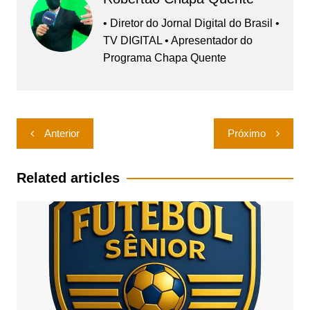
• Diretor do Jornal Digital do Brasil •
TV DIGITAL • Apresentador do
Programa Chapa Quente
Navegação
Anterior
Próximo
de
Post
Related articles