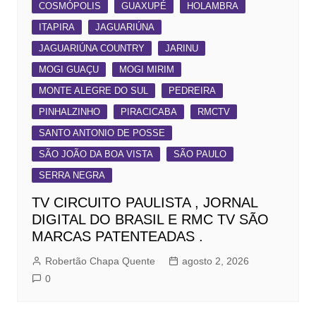
COSMÓPOLIS
GUAXUPÉ
HOLAMBRA
ITAPIRA
JAGUARIÚNA
JAGUARIÚNA COUNTRY
JARINU
MOGI GUAÇU
MOGI MIRIM
MONTE ALEGRE DO SUL
PEDREIRA
PINHALZINHO
PIRACICABA
RMCTV
SANTO ANTONIO DE POSSE
SÃO JOÃO DA BOA VISTA
SÃO PAULO
SERRA NEGRA
TV CIRCUITO PAULISTA , JORNAL
DIGITAL DO BRASIL E RMC TV SÃO
MARCAS PATENTEADAS .
Robertão Chapa Quente
agosto 2, 2026
0