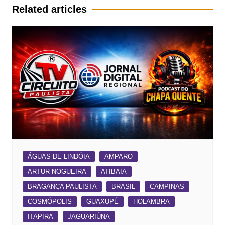
Post
Related articles
ÁGUAS DE LINDÓIA
AMPARO
ARTUR NOGUEIRA
ATIBAIA
BRAGANÇA PAULISTA
BRASIL
CAMPINAS
COSMÓPOLIS
GUAXUPÉ
HOLAMBRA
ITAPIRA
JAGUARIÚNA