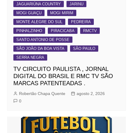
JAGUARIÚNA COUNTRY
JARINU
MOGI GUAÇU
MOGI MIRIM
MONTE ALEGRE DO SUL
PEDREIRA
PINHALZINHO
PIRACICABA
RMCTV
SANTO ANTONIO DE POSSE
SÃO JOÃO DA BOA VISTA
SÃO PAULO
SERRA NEGRA
TV CIRCUITO PAULISTA , JORNAL
DIGITAL DO BRASIL E RMC TV SÃO
MARCAS PATENTEADAS .
Robertão Chapa Quente
agosto 2, 2026
0