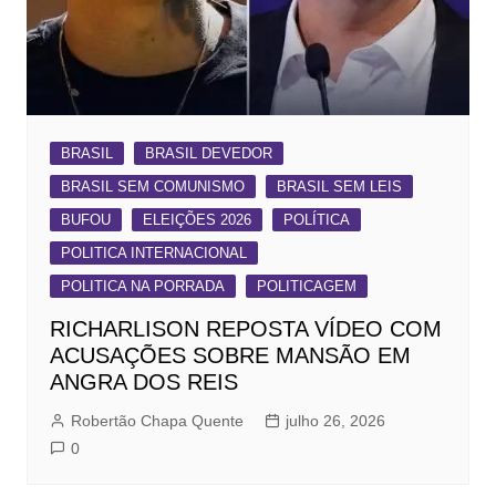
BRASIL
BRASIL DEVEDOR
BRASIL SEM COMUNISMO
BRASIL SEM LEIS
BUFOU
ELEIÇÕES 2026
POLÍTICA
POLITICA INTERNACIONAL
POLITICA NA PORRADA
POLITICAGEM
RICHARLISON REPOSTA VÍDEO COM
ACUSAÇÕES SOBRE MANSÃO EM
ANGRA DOS REIS
Robertão Chapa Quente
julho 26, 2026
0