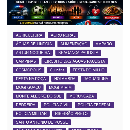
AGRICULTURA
AGRO RURAL
ÁGUAS DE LINDÓIA
ALIMENTAÇÃO
AMPARO
ARTUR NOGUEIRA
BRAGANÇA PAULISTA
CAMPINAS
CIRCUITO DAS ÁGUAS PAULISTA
COSMÓPOLIS
Culinária
FESTA DO MILHO
FESTA NA ROÇA
HOLAMBRA
JAGUARIÚNA
MOGI GUAÇU
MOGI MIRIM
MONTE ALEGRE DO SUL
MORUNGABA
PEDREIRA
POLICIA CIVIL
POLICIA FEDERAL
POLICIA MILITAR
RIBEIRÃO PRETO
SANTO ANTONIO DE POSSE