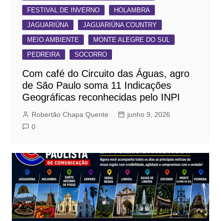
FESTIVAL DE INVERNO
HOLAMBRA
JAGUARIÚNA
JAGUARIÚNA COUNTRY
MEIO AMBIENTE
MONTE ALEGRE DO SUL
PEDREIRA
SOCORRO
Com café do Circuito das Águas, agro
de São Paulo soma 11 Indicações
Geográficas reconhecidas pelo INPI
Robertão Chapa Quente
junho 9, 2026
0