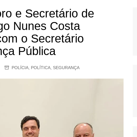
OS
oro e Secretário de
AS
rgo Nunes Costa
GERBI
com o Secretário
IÚNA
ça Pública
UAÇU
POLÍCIA
,
POLÍTICA
,
SEGURANÇA
RIM
A
RA
O PRETO