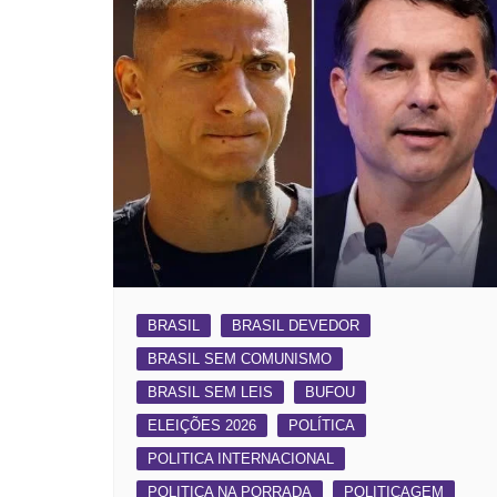
BRASIL
BRASIL DEVEDOR
BRASIL SEM COMUNISMO
BRASIL SEM LEIS
BUFOU
ELEIÇÕES 2026
POLÍTICA
POLITICA INTERNACIONAL
POLITICA NA PORRADA
POLITICAGEM