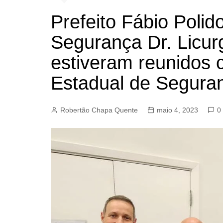
BARRET
Prefeito Fábio Polid
CAMPIN
Segurança Dr. Licu
ESTIVA 
estiveram reunidos 
JAGUAR
JUNDIAÍ
Estadual de Seguran
LIMEIRA
MOGI G
Robertão Chapa Quente
maio 4, 2023
0
MOGI MI
PAULÍNI
PEDREI
RIBEIRÃ