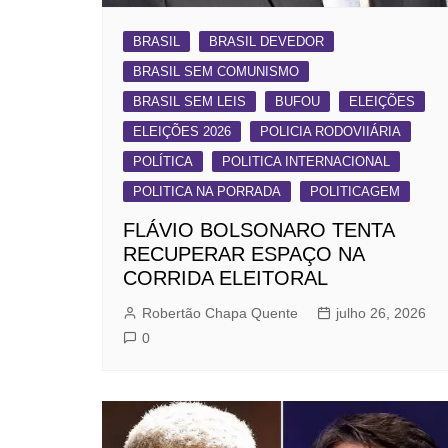
BRASIL
BRASIL DEVEDOR
BRASIL SEM COMUNISMO
BRASIL SEM LEIS
BUFOU
ELEIÇÕES
ELEIÇÕES 2026
POLICIA RODOVIIÁRIA
POLÍTICA
POLITICA INTERNACIONAL
POLITICA NA PORRADA
POLITICAGEM
FLÁVIO BOLSONARO TENTA
RECUPERAR ESPAÇO NA
CORRIDA ELEITORAL
Robertão Chapa Quente
julho 26, 2026
0