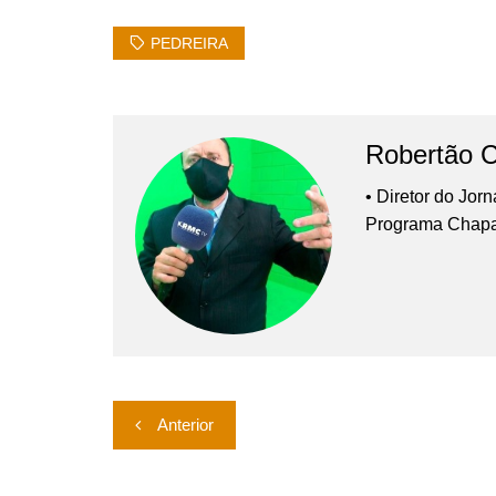
PEDREIRA
Robertão 
• Diretor do Jor
Programa Chap
Navegação
Anterior
de