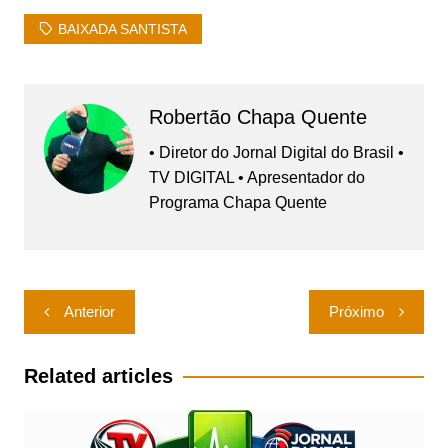
BAIXADA SANTISTA
Robertão Chapa Quente
• Diretor do Jornal Digital do Brasil •
TV DIGITAL • Apresentador do
Programa Chapa Quente
Navegação
Anterior
Próximo
de
Post
Related articles