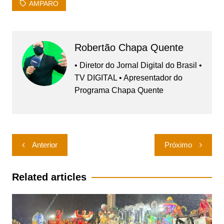
AMPARO
Robertão Chapa Quente
• Diretor do Jornal Digital do Brasil •
TV DIGITAL • Apresentador do
Programa Chapa Quente
Navegação
Anterior
Próximo
de
Post
Related articles